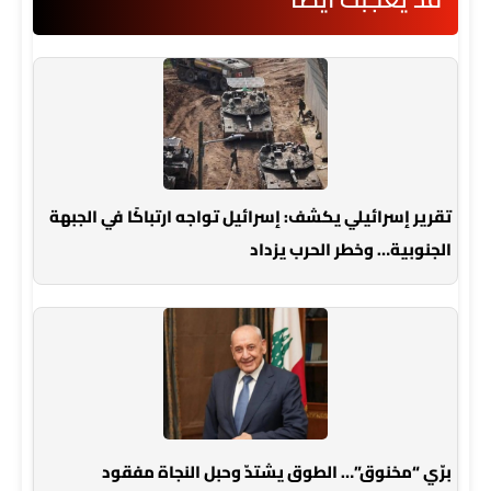
تقرير إسرائيلي يكشف: إسرائيل تواجه ارتباكًا في الجبهة
الجنوبية… وخطر الحرب يزداد
برّي “مخنوق”… الطوق يشتدّ وحبل النجاة مفقود