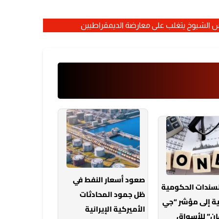
صعود أسعار النفط في
لسندات الحكومية
ظل جمود المحادثات
ة إلى مؤشر “جي
الأميركية الإيرانية
ان” للأسواق