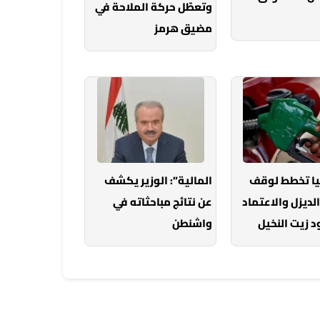
وتعطّل حركة الملاحة في
مضيق هرمز
يا تخطط لوقف
المالية”: الوزير يكشف
الديزل والاعتماد
عن نتائج مباحثاته في
 زيت النخيل
واشنطن