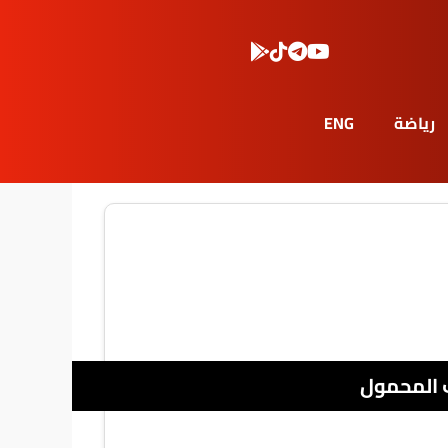
رياضة
ENG
 المحمول