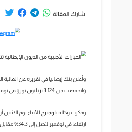
شارك المقالة
وأعلن بنك إيطاليا في تقريره عن المالية ال
وانخفضت من 3.124 تريليون يورو في نوفمبر الماضي، إلى 3.10 تريليون يورو بحلول ديسمبر.
وذكرت وكالة بلومبرج للأنباء يوم الاثنين
ارتفاعا في نوفمبر لتصل إلى 34.3% مقابل 34.1% في أكتوبر.