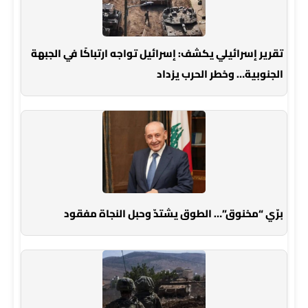
تقرير إسرائيلي يكشف: إسرائيل تواجه ارتباكًا في الجبهة
الجنوبية… وخطر الحرب يزداد
برّي “مخنوق”… الطوق يشتدّ وحبل النجاة مفقود