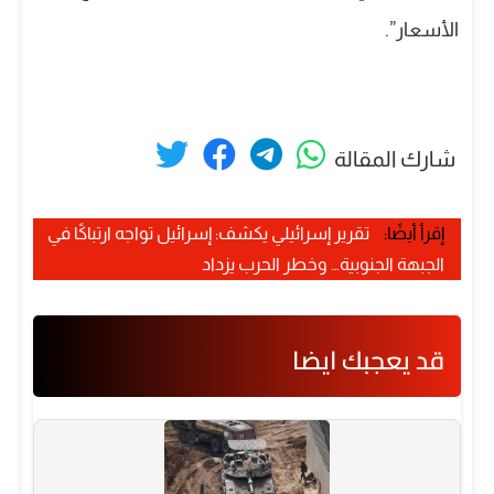
الأسعار”.
شارك المقالة
إقرأ أيضًا:
تقرير إسرائيلي يكشف: إسرائيل تواجه ارتباكًا في
الجبهة الجنوبية… وخطر الحرب يزداد
قد يعجبك ايضا