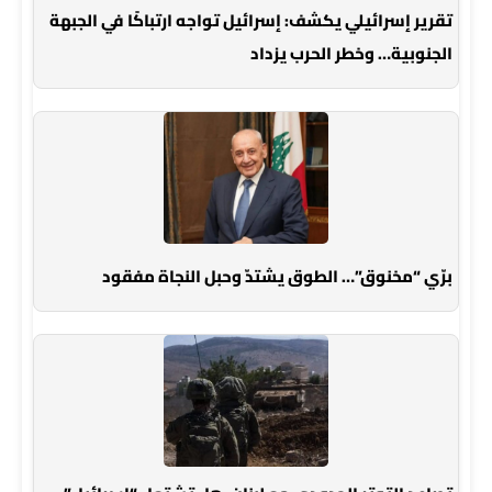
تقرير إسرائيلي يكشف: إسرائيل تواجه ارتباكًا في الجبهة
الجنوبية… وخطر الحرب يزداد
برّي “مخنوق”… الطوق يشتدّ وحبل النجاة مفقود