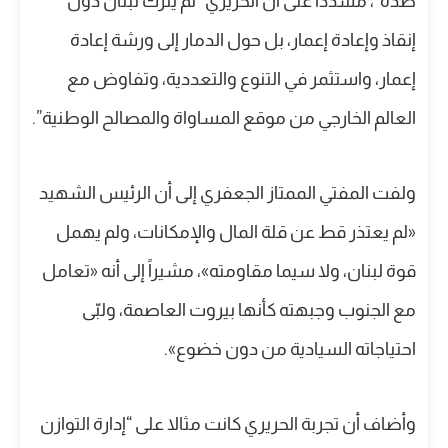
ضده”، مشدداً على أن الحريري “لم يترك لبنان دون
إنقاذ وإعادة إعمار، بل حول الدمار إلى ورشة إعادة
إعمار، واستثمر في التنوع والتعددية، وتفاوض مع
العالم الخارجي من موقع المساواة والمصالح الوطنية”.
ولفت المفتي الممتاز الجعفري إلى أن الرئيس الشهيد
«لم يعتذر قط عن قلة المال والإمكانات، ولم يهمل
قوة لبنان، ولا سيما مقاومته»، مشيراً إلى أنه «تعامل
مع الجنوب وجبهته كأنها بيروت العاصمة، ولبّى
احتياجاته السيادية من دون خضوع».
وأضاف أن تجربة الحريري كانت مثالا على “إدارة التوازن