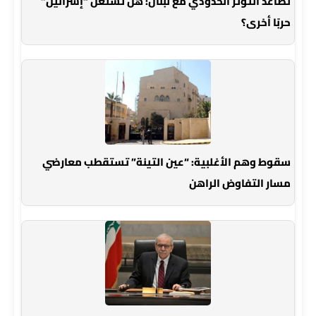
تصاعد التوتر الحدودي مع لبنان: هل تشتعل “إسرائيل”
حربًا أخرى؟
سقوط وهم الأغلبية: “عين التينة” تستقطب معارضي
مسار التفاوض الراهن