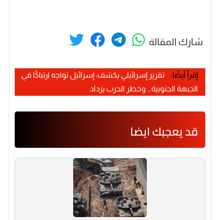
شارك المقالة
إقرأ أيضًا:
تقرير إسرائيلي يكشف: إسرائيل تواجه ارتباكًا في
الجبهة الجنوبية… وخطر الحرب يزداد
قد يعجبك ايضا