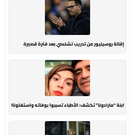
إقالة روسينيور من تدريب تشلسي بعد فترة قصيرة
ابنة “مارادونا” تكشف: الأطباء تسببوا بوفاته واستغلونا!