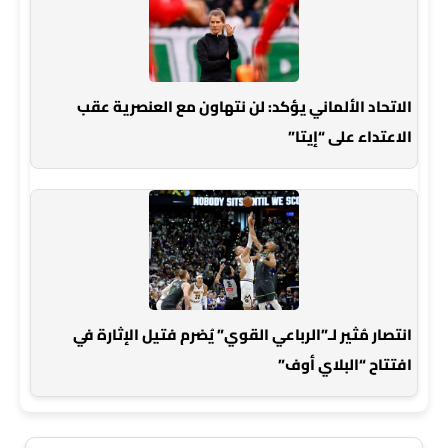
الاتحاد الألماني يؤكد: لن نتهاون مع العنصرية عقب
الاعتداء على “إيتا”
انتصار مُثير لـ”الرباعي القوي” يُضرم فتيل الإثارة في
افتتاح “البلاي أوف”