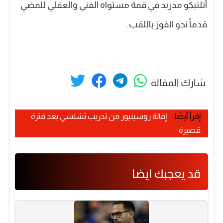
أتلتيكو مدريد في قمة مستواه الفني والعقلي للمضي
قدماً نحو الفوز باللقب.
شارك المقالة
إقرأ أيضًا:
إقالة روسينيور من تدريب تشلسي بعد فترة
قصيرة
قد يعجبك ايضا