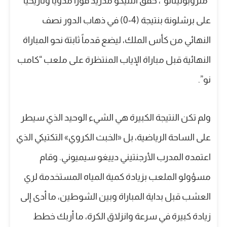
“متروبوليتانو”، حقق أتلتيكو مدريد فوزاً مدوياً وتاريخياً
على برشلونة بنتيجة (4-0) في ذهاب الدور نصف
النهائي من كأس الملك، ليضع قدماً ثابتة نحو المباراة
النهائية قبل مباراة الإياب المنتظرة على ملعب “كامب
نو”.
ولم تكن النتيجة الكبيرة هي الشيء الوحيد الذي سيطر
على الساحة الرياضية، بل «الخبث الكروي» التكتيكي الذي
اعتمده المدرب الأرجنتيني دييغو سيميوني. وقام
مسؤولو الملعب بزيادة كمية المياه المستخدمة لري
العشب قبل بداية المباراة وبين الشوطين، ما أدى إلى
زيادة كبيرة في سرعة وانزلاق الكرة، ما أربك خطط