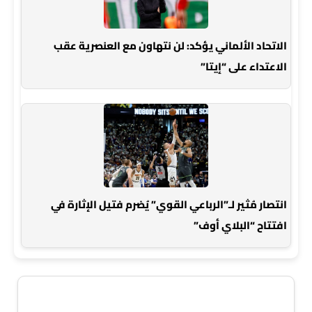
الاتحاد الألماني يؤكد: لن نتهاون مع العنصرية عقب
الاعتداء على “إيتا”
انتصار مُثير لـ”الرباعي القوي” يُضرم فتيل الإثارة في
افتتاح “البلاي أوف”