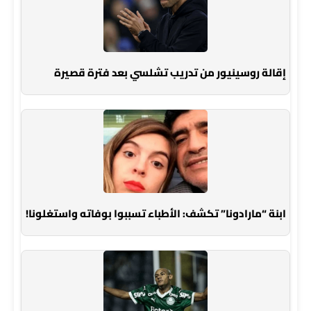
إقالة روسينيور من تدريب تشلسي بعد فترة قصيرة
ابنة “مارادونا” تكشف: الأطباء تسببوا بوفاته واستغلونا!