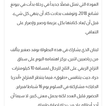
العودة التي تمثل فصلاً جديداً في رحلة بدأت في بيونغ
تشانغ 2018، وتوقفت بحادث كاد أن ينهي كل شيء،
قبل أن يُعاد كتابتها بكل عزيمة وصبر وإصرار على
التعافي.
لبنان الذي يشارك في هذه البطولة بوفد صغير يتألف
من رياضيين اثنين، يركز اهتمامه اليوم على سباق
التزلج الريفي على الثلج للرجال لمسافة 10 كيلومترات
حرة، حيث يتنافس «طوق»، فيما ينتظر المتزلج «أندريا
الحايك» مشاركته في السلوم يوم 16 شباط/فبراير.
الحضور قليل العدد لكنه يحمل معنى كبير، لا سيما أن
أحد أبطاله عاد من رحلة إصابة طويلة.