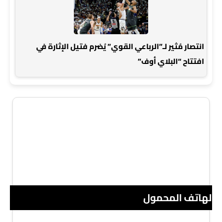
انتصار مُثير لـ”الرباعي القوي” يُضرم فتيل الإثارة في
افتتاح “البلاي أوف”
 الهاتف المحمول