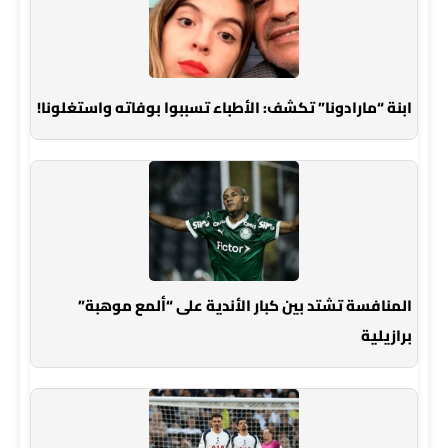
ابنة “مارادونا” تكشف: الأطباء تسببوا بوفاته واستغلونا!
المنافسة تشتد بين كبار الأندية على “ألمع موهبة”
برازيلية