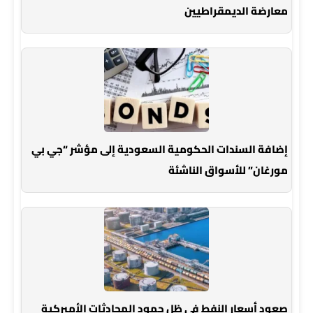
معارضة الديمقراطيين
إضافة السندات الحكومية السعودية إلى مؤشر “جي بي
مورغان” للأسواق الناشئة
صعود أسعار النفط في ظل جمود المحادثات الأميركية