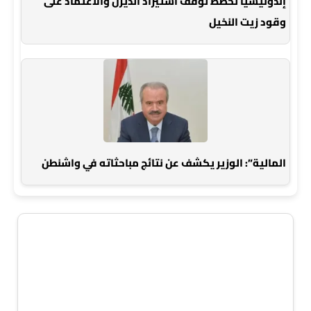
إندونيسيا تخطط لوقف استيراد الديزل والاعتماد على
وقود زيت النخيل
المالية”: الوزير يكشف عن نتائج مباحثاته في واشنطن