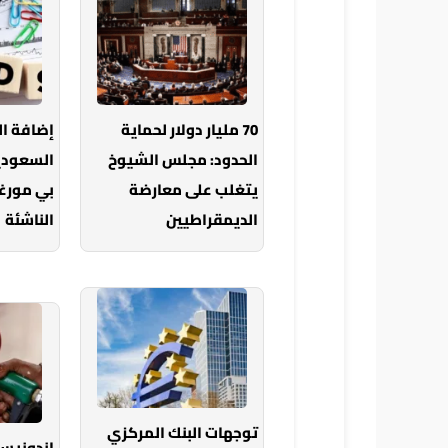
70 مليار دولار لحماية
إضافة ا
الحدود: مجلس الشيوخ
السعودي
يتغلب على معارضة
بي مورغ
الديمقراطيين
الناشئة
توجهات البنك المركزي
إندونيس