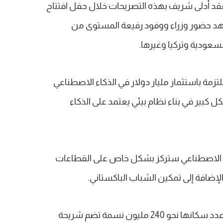
 فقد أدلى شريف بهذه التصريحات خلال حفل افتتاح
الاصطناعي 2026″، الذي شهد حضور وزراء ووفود رفيعة المستوى من
لسعودية وتركيا وغيرها.
مة باستثمار مليار دولار في الذكاء الاصطناعي
ساهم بشكل كبير في بناء نظام بيئي يعتمد على الذكاء
اء الاصطناعي ستركز بشكل خاص على القطاعات
الإضافة إلى تمكين الشباب الباكستاني.
كما لفت شريف إلى أن باكستان التي يبلغ عدد سكانها نحو 240 مليون نسمة تضم شريحة