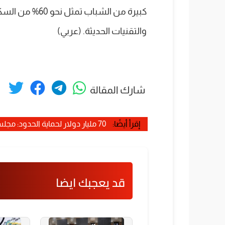
كبيرة من الشباب
والتقنيات الحديثة. (عربي)
شارك المقالة
إقرأ أيضًا:
70 مليار دولار لحماية الحدود: مجلس الشيوخ يتغلب على معارضة الديمقراطيين
قد يعجبك ايضا