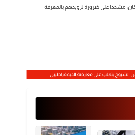
 تمثل نحو 60% من السكان، مشددا على ضرورة تزويدهم بالمعرفة