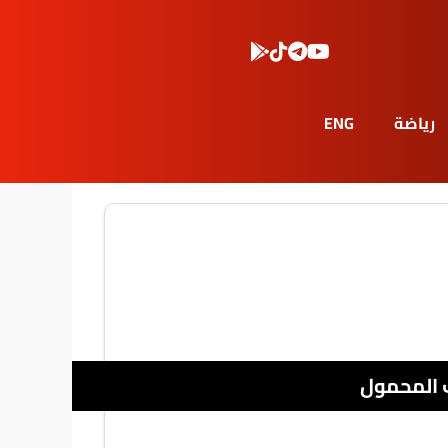
رياضة
ENG
 المحمول