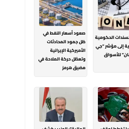
صعود أسعار النفط في
لسندات الحكومية
ظل جمود المحادثات
ة إلى مؤشر “جي
الأميركية الإيرانية
ان” للأسواق
وتعطّل حركة الملاحة في
مضيق هرمز
يا تخطط لوقف
المالية”: الوزير يكشف