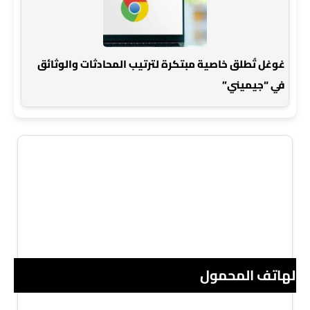
غوغل تُطلق خاصية مبتكرة لترتيب المحادثات والوثائق
في “جيميني”
 الهاتف المحمول