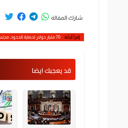
شارك المقالة
إقرأ أيضًا:
70 مليار دولار لحماية الحدود: مجلس الشيوخ يتغلب على معارضة الديمقراطيين
قد يعجبك ايضا