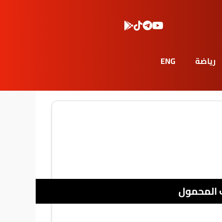
رياضة
ENG
 المحمول