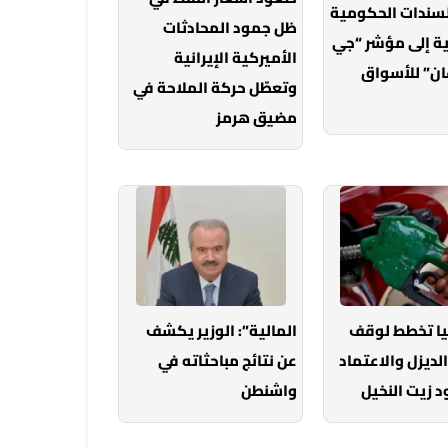
لسندات الحكومية
ظل جمود المحادثات
ة إلى مؤشر “جي
الأميركية الإيرانية
ان” للأسواق
وتعطّل حركة الملاحة في
مضيق هرمز
يا تخطط لوقف
المالية”: الوزير يكشف
الديزل والاعتماد
عن نتائج مباحثاته في
 زيت النخيل
واشنطن