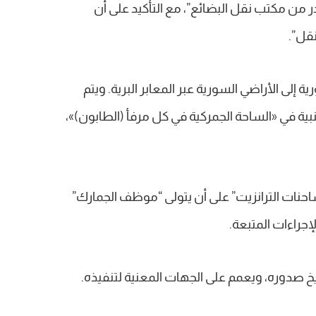
 من مكتب نقل البضائع”، مع التأكيد على أن
نقل”.
لسورية إلى الأراضي السورية عبر المعابر البرية. ويتم
بية في «الساحة الجمركية في كل مرفأ (الطابون)»،
(3): تستثنى من أحكام المادة (2) “شاحنات الترانزيت” على أن يتولى “موظف الجمارك”
جراءات المتبعة.