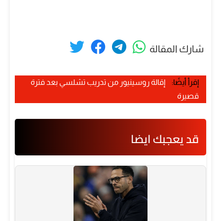
شارك المقالة
إقرأ أيضًا:
إقالة روسينيور من تدريب تشلسي بعد فترة
قصيرة
قد يعجبك ايضا