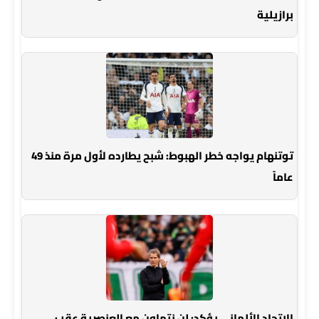
برازيلية
توتنهام يواجه خطر الهبوط: شبح يطارده لأول مرة منذ 49
عاماً
الاتحاد الألماني يؤكد: لن نتهاون مع العنصرية عقب