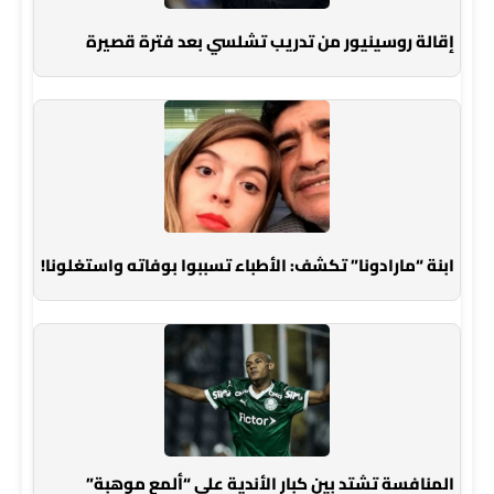
إقالة روسينيور من تدريب تشلسي بعد فترة قصيرة
ابنة “مارادونا” تكشف: الأطباء تسببوا بوفاته واستغلونا!
المنافسة تشتد بين كبار الأندية على “ألمع موهبة”