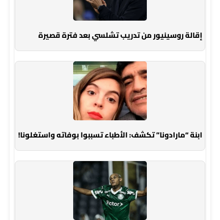
إقالة روسينيور من تدريب تشلسي بعد فترة قصيرة
ابنة “مارادونا” تكشف: الأطباء تسببوا بوفاته واستغلونا!