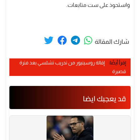
واستحوذ على ست متابعات.
شارك المقالة
إقرأ أيضًا:
إقالة روسينيور من تدريب تشلسي بعد فترة
قصيرة
قد يعجبك ايضا