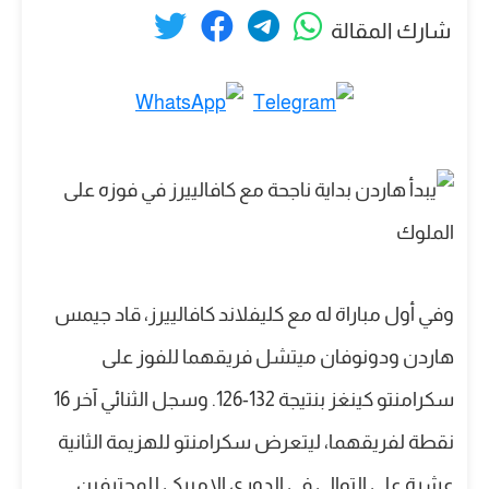
شارك المقالة
وفي أول مباراة له مع كليفلاند كافالييرز، قاد جيمس
هاردن ودونوفان ميتشل فريقهما للفوز على
سكرامنتو كينغز بنتيجة 132-126. وسجل الثنائي آخر 16
نقطة لفريقهما، ليتعرض سكرامنتو للهزيمة الثانية
عشرة على التوالي في الدوري الاميركي للمحترفين.