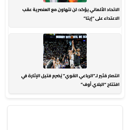
الاتحاد الألماني يؤكد: لن نتهاون مع العنصرية عقب
الاعتداء على “إيتا”
انتصار مُثير لـ”الرباعي القوي” يُضرم فتيل الإثارة في
افتتاح “البلاي أوف”