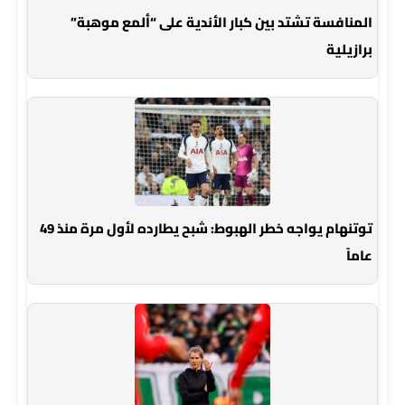
المنافسة تشتد بين كبار الأندية على “ألمع موهبة”
برازيلية
توتنهام يواجه خطر الهبوط: شبح يطارده لأول مرة منذ 49
عاماً