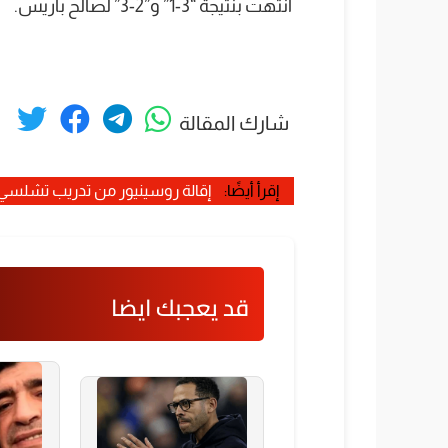
انتهت بنتيجة “3-1” و”2-3” لصالح باريس.
شارك المقالة
إقرأ أيضًا:
إقالة روسينيور من تدريب تشلسي 
قد يعجبك ايضا