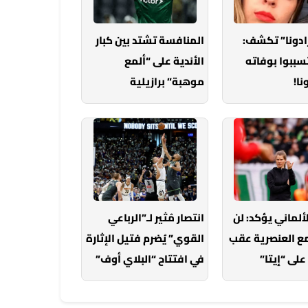
رادونا” تكشف:
المنافسة تشتد بين كبار
تسببوا بوفاته
الأندية على “ألمع
ا!
موهبة” برازيلية
لألماني يؤكد: لن
انتصار مُثير لـ”الرباعي
مع العنصرية عقب
القوي” يُضرم فتيل الإثارة
على “إيتا”
في افتتاح “البلاي أوف”