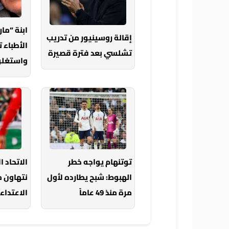
ابنة “ما
إقالة روسينيور من تدريب
الأطباء 
تشلسي بعد فترة قصيرة
واستغلون
توتنهام يواجه خطر
الاتحاد ا
الهبوط: شبح يطارده لأول
نتهاون 
مرة منذ 49 عاماً
الاعتداء 